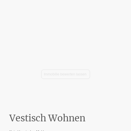
Vestischer Immobilien Service – seit 2005.
Spezialisiert auf hochwertige Wohnimmobilien,
Neubauvertrieb und diskrete Offmarket-Deals.
Immobilie bewerten lassen
Vestisch Wohnen