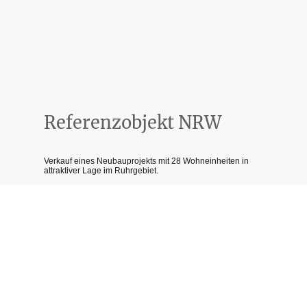
Referenzobjekt NRW
Verkauf eines Neubauprojekts mit 28 Wohneinheiten in
attraktiver Lage im Ruhrgebiet.
Im Anschluss erfolgreiche Vermietung mit
überdurchschnittlichen Mietpreisen durch gezielte
Positionierung und hochwertige Vermarktung.
Ein Beispiel dafür, wie Konzept und Strategie den
Unterschied machen.